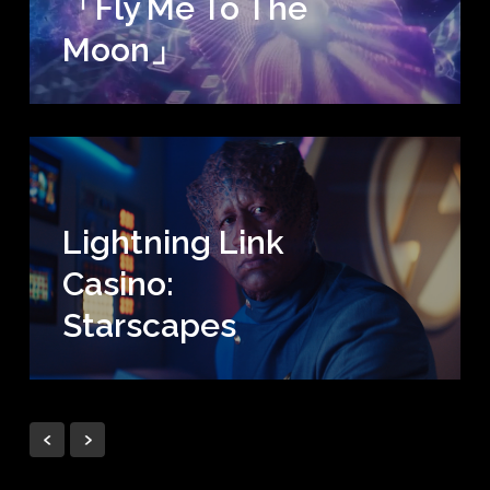
「Fly Me To The
Moon」
Lightning Link
Casino:
Starscapes