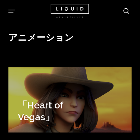
Skip
Menu
sea
to
main
content
アニメーション
「Heart of
Vegas」