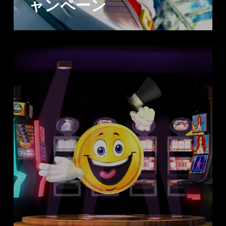
ャンペーン