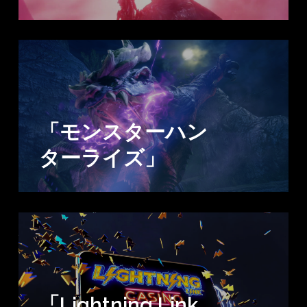
「モンスターハン
ターライズ」
「Lightning Link