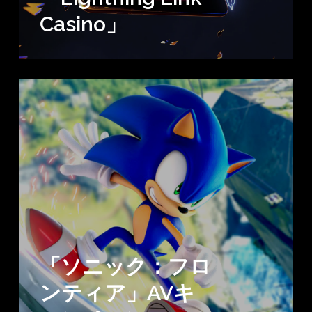
Casino」
「ソニック：フロ
ンティア」AVキ