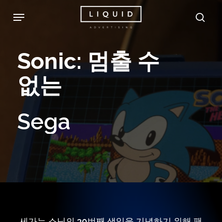
Skip
Menu
sea
to
main
Sonic:
멈출
수
content
없는
Sega
세가는 소닉의 30번째 생일을 기념하기 위해 팬