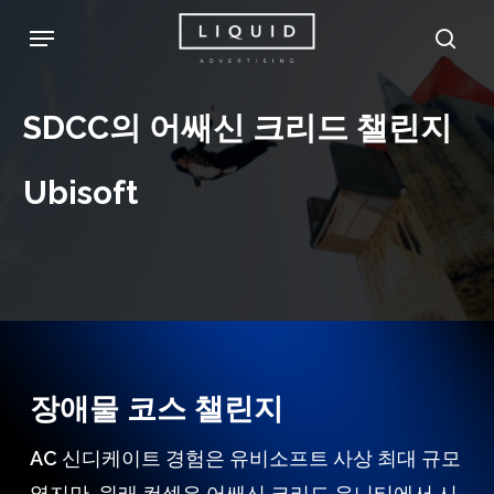
Skip
Menu
sea
to
main
SDCC의
어쌔신
크리드
챌린지
content
Ubisoft
장애물 코스 챌린지
AC 신디케이트 경험은 유비소프트 사상 최대 규모
였지만, 원래 컨셉은 어쌔신 크리드 유니티에서 시