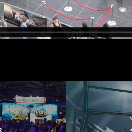
t
N
3