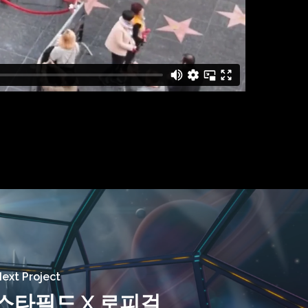
ext Project
스타필드 X 로피걸