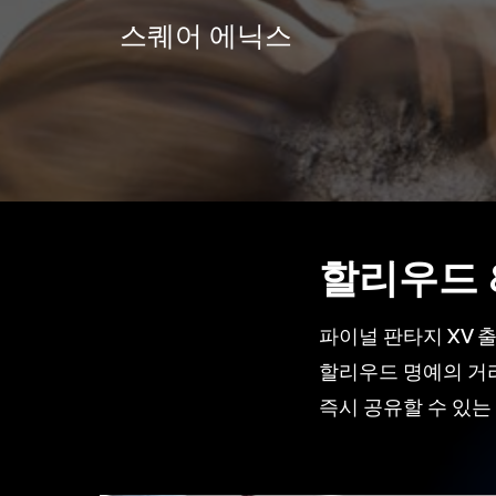
스
퀘
어
에
닉
스
할리우드 
파이널 판타지 XV 
할리우드 명예의 거리
즉시 공유할 수 있는