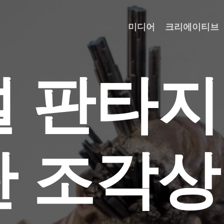
미디어
크리에이티브
널
판
타
지
탄
조
각
상