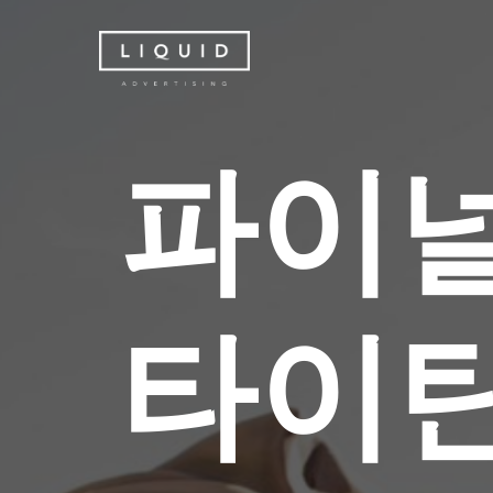
Skip
to
main
content
파
이
타
이
Hit enter to search or ESC to close