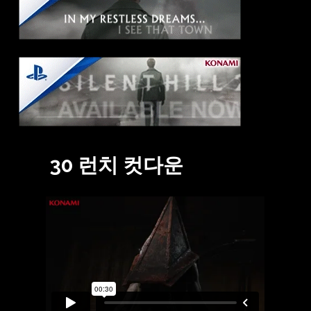
30
런치
컷다운