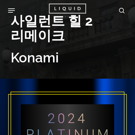
Skip
Menu
sea
to
사일런트
힐
2
main
리메이크
content
Konami