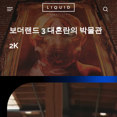
Skip
Menu
sea
to
main
보더랜드
3
대혼란의
박물관
content
2K