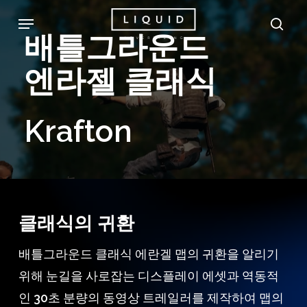
Skip
Menu
sea
to
배틀그라운드
main
엔라젤
클래식
content
Krafton
클래식의 귀환
배틀그라운드 클래식 에란겔 맵의 귀환을 알리기
위해 눈길을 사로잡는 디스플레이 에셋과 역동적
인 30초 분량의 동영상 트레일러를 제작하여 맵의