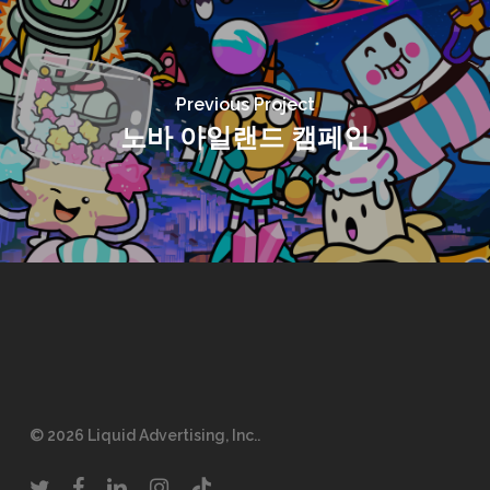
Previous Project
노바 아일랜드 캠페인
© 2026 Liquid Advertising, Inc..
twitter
facebook
linkedin
instagram
tiktok