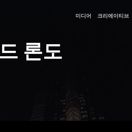
미디어
크리에이티브
드
론
도