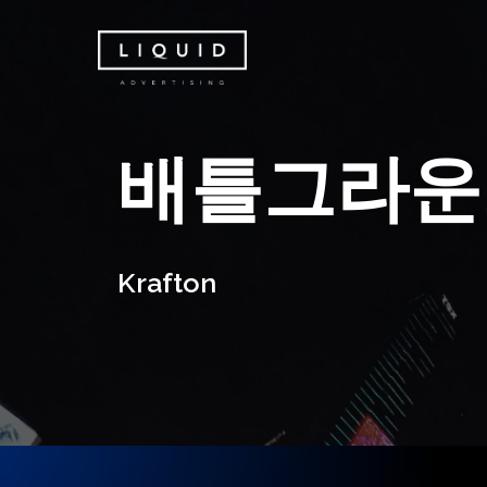
Skip
to
main
content
배
틀
그
라
운
K
r
a
f
t
o
n