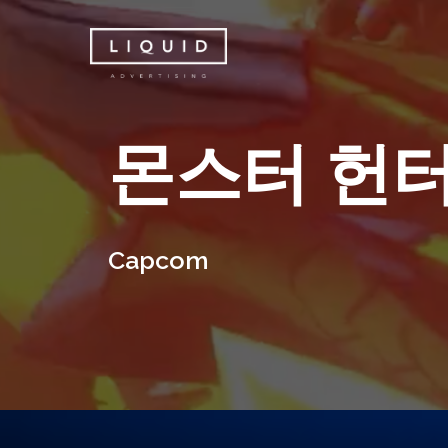
Skip
to
main
content
몬
스
터
헌
C
a
p
c
o
m