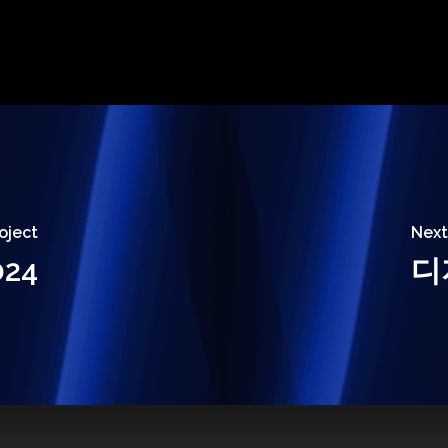
oject
Next
24
디