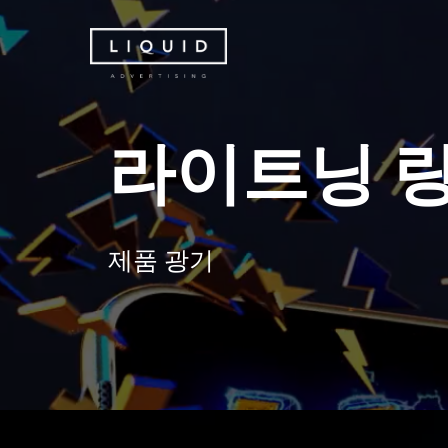
Skip
to
main
content
라
이
트
닝
제
품
광
기
Hit enter to search or ESC to close