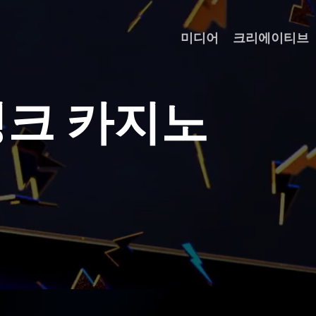
미디어
크리에이티브
링
크
카
지
노