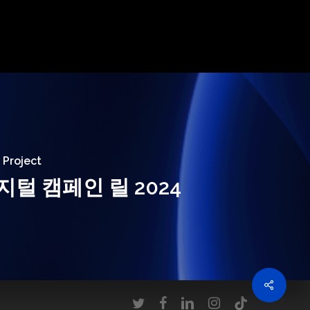
 Project
지털 캠페인 릴 2024
twitter
facebook
linkedin
instagram
tiktok