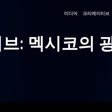
미디어
크리에이티브
이
브
:
멕
시
코
의