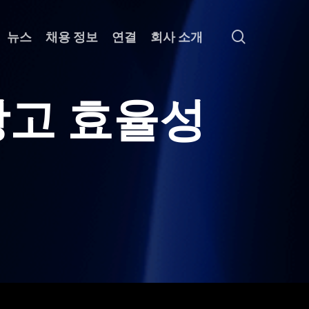
search
뉴스
채용 정보
연결
회사 소개
광
고
효
율
성