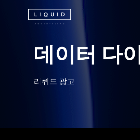
Skip
to
main
content
데
이
터
다
리
퀴
드
광
고
Hit enter to search or ESC to close