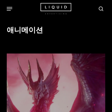
Skip
Menu
sea
to
main
content
애니메이션