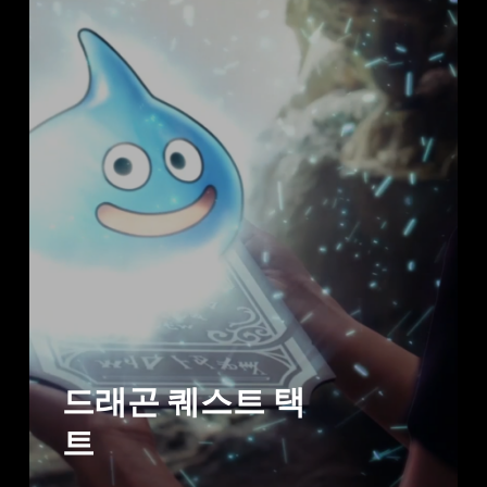
드래곤 퀘스트 택
트