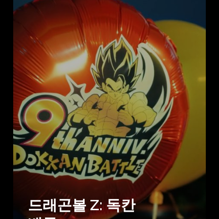
드래곤볼 Z: 독칸