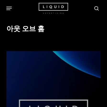
Skip
Menu
sea
to
main
content
아웃 오브 홈