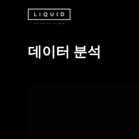
Skip
to
main
content
데이터 분석
Hit enter to search or ESC to close