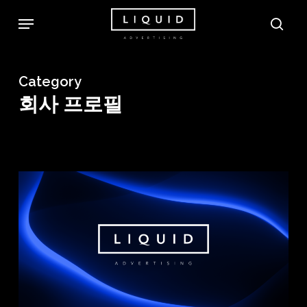
Skip
Menu
sea
to
main
content
Category
회사 프로필