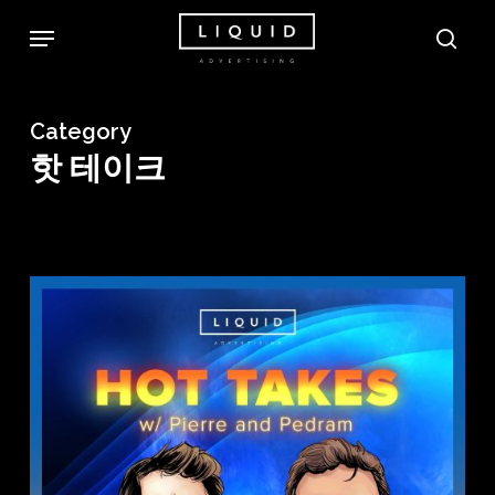
Skip
Menu
sea
to
main
content
Category
핫 테이크