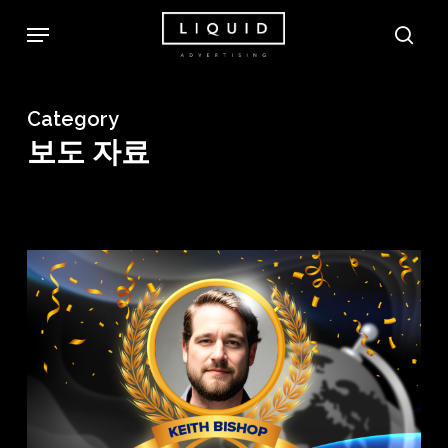
Skip
Menu
sea
to
main
content
Category
보도 자료