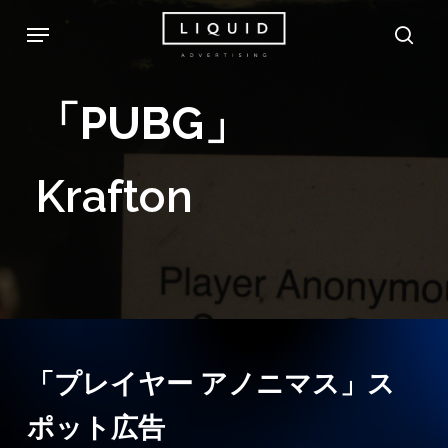
Skip
Menu
sea
to
main
「PUBG」
content
Krafton
「プレイヤー アノニマス」ス
ポット広告