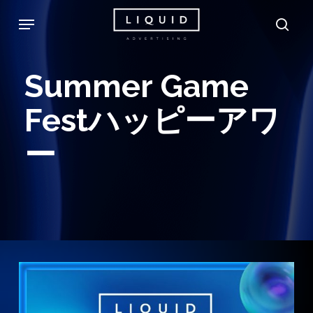
Skip
Menu
sea
to
main
Summer
Game
content
Festハッピーアワ
ー