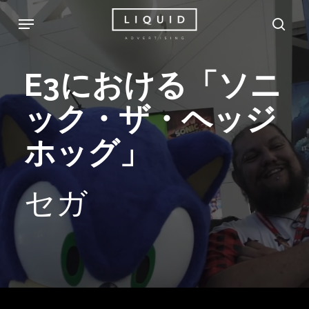
Skip
Menu
sea
to
main
E3における「ソニ
content
ック・ザ・ヘッジ
ホッグ」
セガ