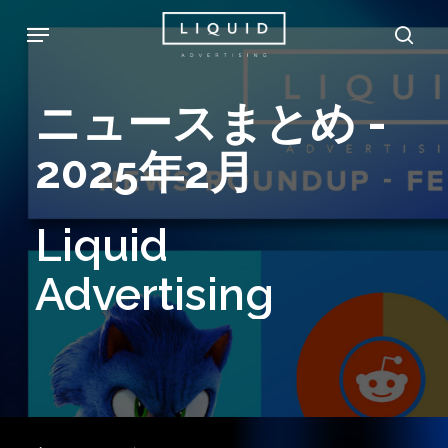
Skip
Menu
sea
to
main
ニュースまとめ
-
content
2025年2月
Liquid
Advertising