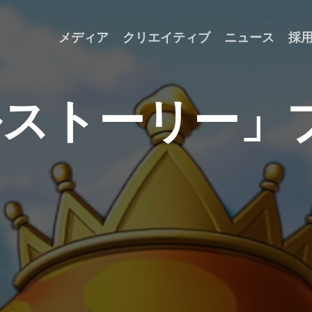
メディア
クリエイティブ
ニュース
採
ル
ス
ト
ー
リ
ー
」