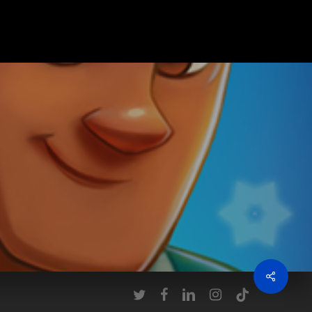
twitter
facebook
linkedin
instagram
tiktok