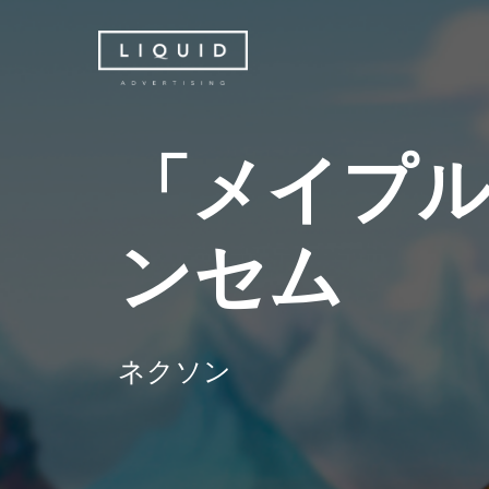
Skip
to
main
content
「
メ
イ
プ
ン
セ
ム
ネ
ク
ソ
ン