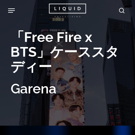
Skip
Menu
sea
to
main
「Free
Fire
x
content
BTS」ケーススタ
ディー
Garena