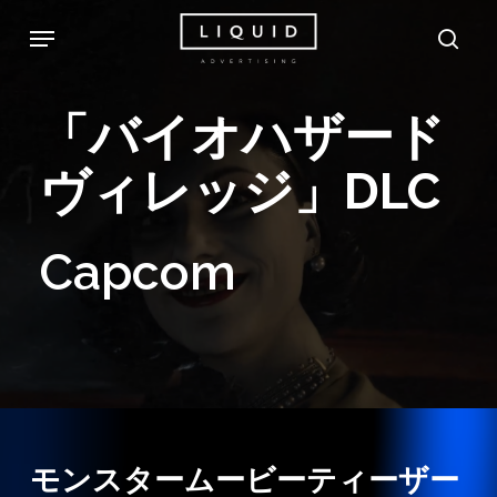
Skip
Menu
sea
to
main
「バイオハザード
content
ヴィレッジ」DLC
Capcom
モンスタームービーティーザー