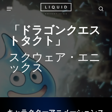
Skip
Menu
sea
to
main
「ドラゴンクエス
content
トタクト」
スクウェア・エニ
ックス