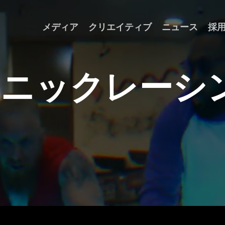
メディア
クリエイティブ
ニュース
採
ソ
ニ
ッ
ク
レ
ー
シ