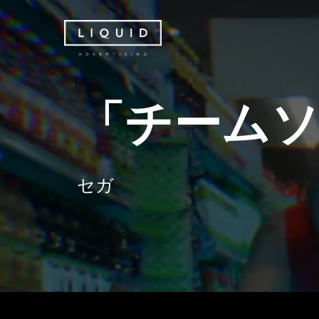
Skip
to
main
content
「
チ
ー
ム
セ
ガ
Hit enter to search or ESC to close