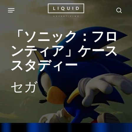
Skip
Menu
sea
to
main
「ソニック：フロ
content
ンティア」ケース
スタディー
セガ