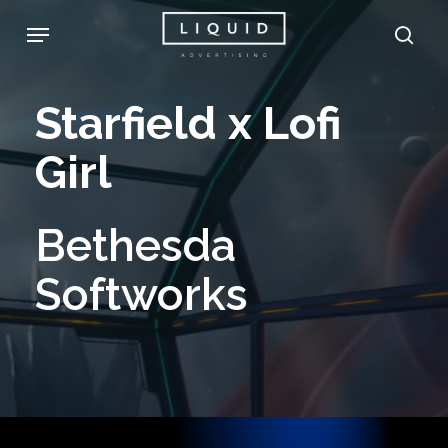
Skip
Menu
sea
to
main
Starfield
x
Lofi
content
Girl
Bethesda
Softworks