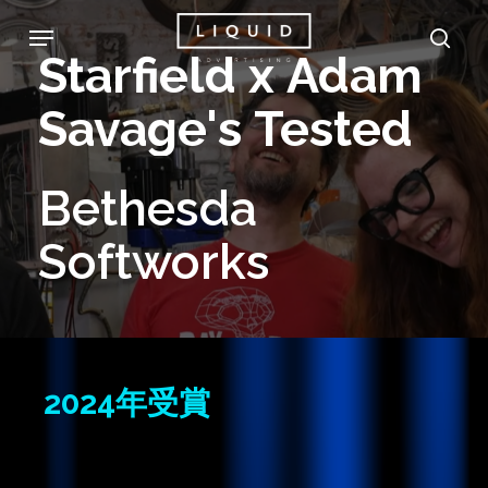
Skip
Menu
sea
to
Starfield
x
Adam
main
Savage's
Tested
content
Bethesda
Softworks
2024年受賞