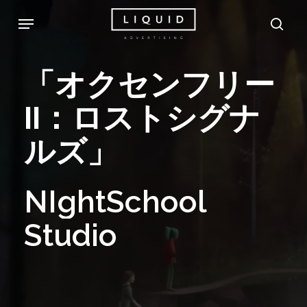
Skip
Menu
sea
to
main
「オクセンフリー
content
II：ロストシグナ
ルズ」
NIghtSchool
Studio