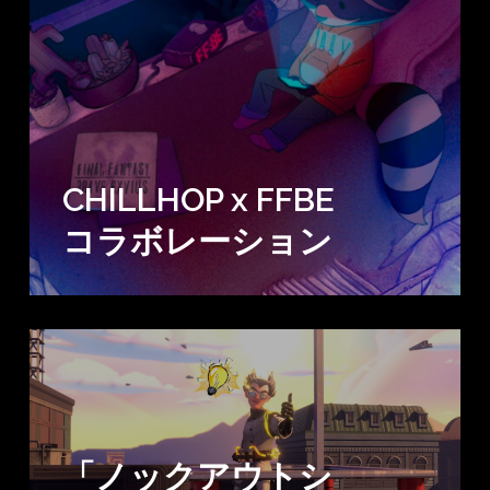
CHILLHOP x FFBE
コラボレーション
「ノックアウトシ